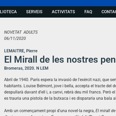
BLIOTECA
SERVEIS
ACTIVITATS
FAQ
CONTA
NOVETAT ADULTS
06/11/2020
LEMAITRE, Pierre
El Mirall de les nostres pe
Bromeras, 2020. N LEM
Abril de 1940. París espera la invasió de l'exèrcit nazi, que se
habitants. Louise Belmont, jove i bella, accepta el tracte del do
despullarà davant d'ell i, a canvi, rebrà deu mil francs. Però e
es trauria una pistola de la butxaca i es dispararia una bala a
Amb un començament propi d'una novel·la negra,
El mirall d