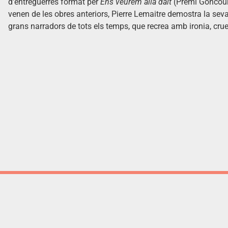
d'entreguerres format per
Ens veurem allà dalt
(Premi Goncour
venen de les obres anteriors, Pierre Lemaitre demostra la se
grans narradors de tots els temps, que recrea amb ironia, crue