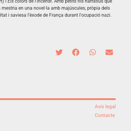
t) i
Els colors de l'incendi
. Amb petits fils narratius que
va mestria en una novel·la amb majúscules, pròpia dels
ltat i saviesa l'èxode de França durant l'ocupació nazi.
Avís legal
Contacte