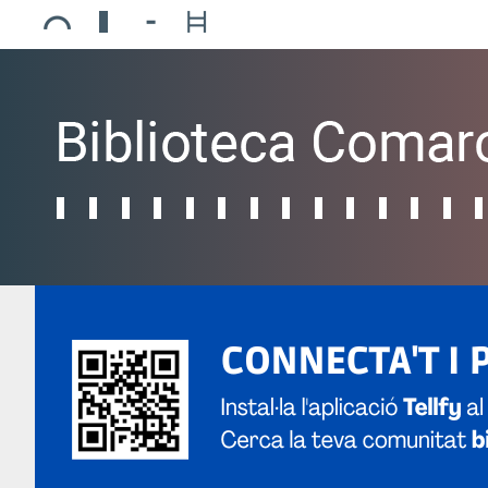
Ajuntament de Mollerussa
Biblioteca Comarcal Jaume Vila
Piscines de Mollerussa
Teatre de L’Amistat