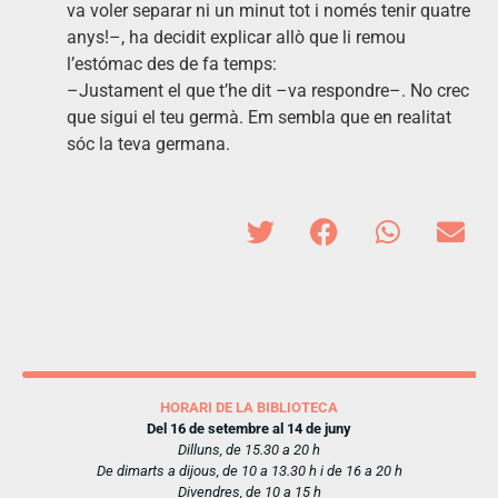
va voler separar ni un minut tot i només tenir quatre
anys!–, ha decidit explicar allò que li remou
l’estómac des de fa temps:
–Justament el que t’he dit –va respondre–. No crec
que sigui el teu germà. Em sembla que en realitat
sóc la teva germana.
HORARI DE LA BIBLIOTECA
Del 16 de setembre al 14 de juny
Dilluns, de 15.30 a 20 h
De dimarts a dijous, de 10 a 13.30 h i de 16 a 20 h
Divendres, de 10 a 15 h