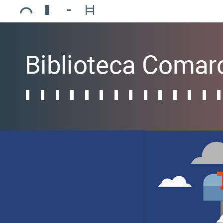
Ajuntament de Mollerussa
Biblioteca Comarcal Jaume Vila
Piscines de Mollerussa
Teatre de L’Amistat