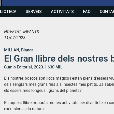
BLIOTECA
SERVEIS
ACTIVITATS
FAQ
CONTA
NOVETAT INFANTS
11/07/2023
MILLÁN, Blanca
El Gran llibre dels nostres
Cumio Editorial, 2023. I 630 MIL
Els nostres boscos són llocs màgics i estan plens d’éssers v
dels senglars més grans fins als insectes més petits. Ja sabe
els éssers més longeus i grans del planeta?
En aquest llibre trobaràs moltes activitats per divertir-te en 
excursions a la natura.