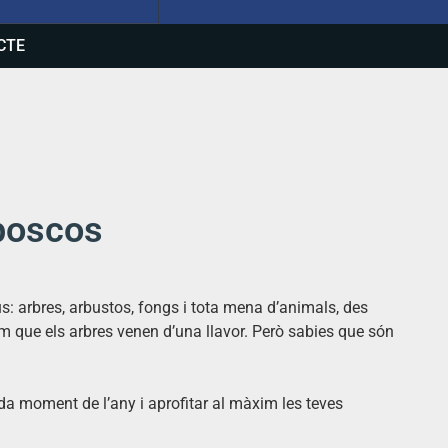
CTE
 boscos
ius: arbres, arbustos, fongs i tota mena d’animals, des
m que els arbres venen d’una llavor. Però sabies que són
cada moment de l’any i aprofitar al màxim les teves