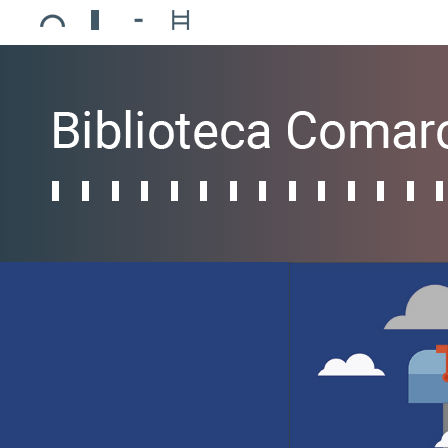
Ajuntament de Mollerussa
Biblioteca Comarcal Jaume Vila
Piscines de Mollerussa
Teatre de L’Amistat