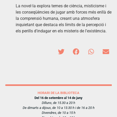
La novel·la explora temes de ciència, misticisme i
les conseqüències de jugar amb forces més enllà de
la comprensió humana, creant una atmosfera
inquietant que destaca els límits de la percepció i
els perills d'indagar en els misteris de l'existència.
HORARI DE LA BIBLIOTECA
Del 16 de setembre al 14 de juny
Dilluns, de 15.30 a 20 h
De dimarts a dijous, de 10 a 13.30 h i de 16 a 20 h
Divendres, de 10 a 15 h