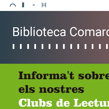
Ajuntament de Mollerussa
Biblioteca Comarcal Jaume Vila
Piscines de Mollerussa
Teatre de L’Amistat