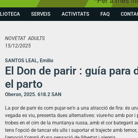
BLIOTECA
SERVEIS
ACTIVITATS
FAQ
CONTA
NOVETAT ADULTS
15/12/2025
SANTOS LEAL, Emilio
El Don de parir : guía para
el parto
Oberon, 2025. 618.2 SAN
La por de parir és com pujar-se'n a una atracció de fira: és u
vegada es viu, presenta dues alternatives: viure-ho amb por 
trobes en el cim de la muntanya russa, amb el cor bategant a
tens l'opció de tancar els ulls i suportar el trajecte amb temor, o
l'emoció t'ompli d'una sensació de llibertat i alegria.