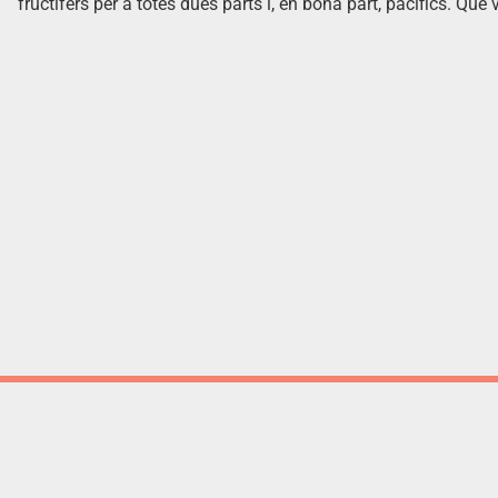
fructífers per a totes dues parts i, en bona part, pacífics. Què