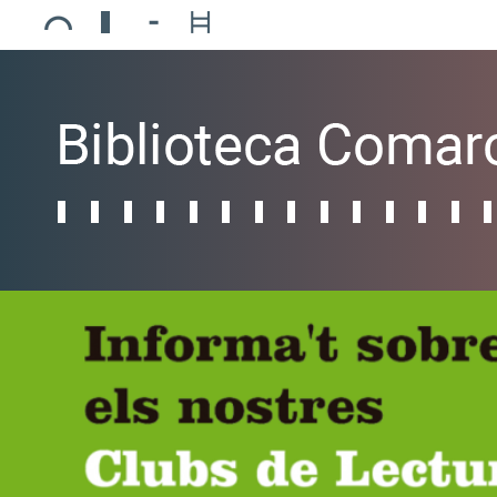
Ajuntament de Mollerussa
Biblioteca Comarcal Jaume Vila
Piscines de Mollerussa
Teatre de L’Amistat