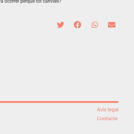
 va ocórrer perquè tot canviés?
Avís legal
Contacte