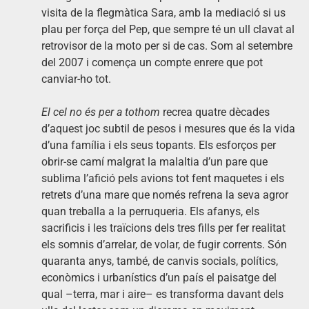
visita de la flegmàtica Sara, amb la mediació si us
plau per força del Pep, que sempre té un ull clavat al
retrovisor de la moto per si de cas. Som al setembre
del 2007 i comença un compte enrere que pot
canviar-ho tot.
El cel no és per a tothom
recrea quatre dècades
d’aquest joc subtil de pesos i mesures que és la vida
d’una família i els seus topants. Els esforços per
obrir-se camí malgrat la malaltia d’un pare que
sublima l’afició pels avions tot fent maquetes i els
retrets d’una mare que només refrena la seva agror
quan treballa a la perruqueria. Els afanys, els
sacrificis i les traïcions dels tres fills per fer realitat
els somnis d’arrelar, de volar, de fugir corrents. Són
quaranta anys, també, de canvis socials, polítics,
econòmics i urbanístics d’un país el paisatge del
qual –terra, mar i aire– es transforma davant dels