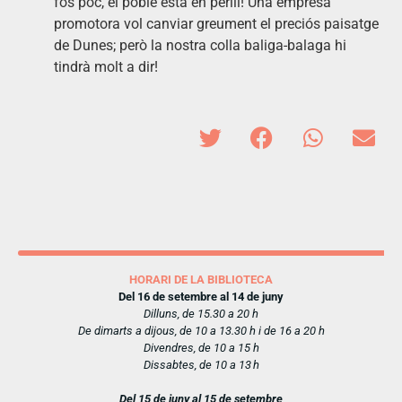
fos poc, el poble està en perill! Una empresa
promotora vol canviar greument el preciós paisatge
de Dunes; però la nostra colla baliga-balaga hi
tindrà molt a dir!
HORARI DE LA BIBLIOTECA
Del 16 de setembre al 14 de juny
Dilluns, de 15.30 a 20 h
De dimarts a dijous, de 10 a 13.30 h i de 16 a 20 h
Divendres, de 10 a 15 h
Dissabtes, de 10 a 13 h
Del 15 de juny al 15 de setembre