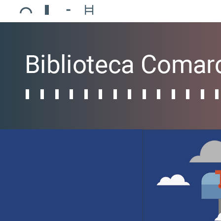
Ajuntament de Mollerussa
Biblioteca Comarcal Jaume Vila
Piscines de Mollerussa
Teatre de L’Amistat