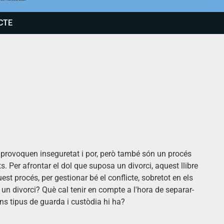
CTE
s provoquen inseguretat i por, però també són un procés
s. Per afrontar el dol que suposa un divorci, aquest llibre
st procés, per gestionar bé el conflicte, sobretot en els
r un divorci? Què cal tenir en compte a l'hora de separar-
ins tipus de guarda i custòdia hi ha?