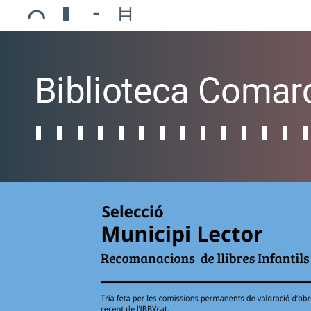
Ajuntament de Mollerussa
Biblioteca Comarcal Jaume Vila
Piscines de Mollerussa
Teatre de L’Amistat