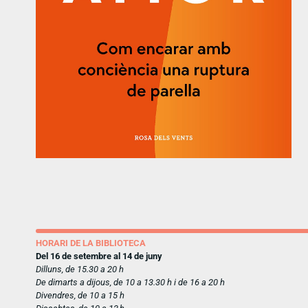
HORARI DE LA BIBLIOTECA
Del 16 de setembre al 14 de juny
Dilluns, de 15.30 a 20 h
De dimarts a dijous, de 10 a 13.30 h i de 16 a 20 h
Divendres, de 10 a 15 h