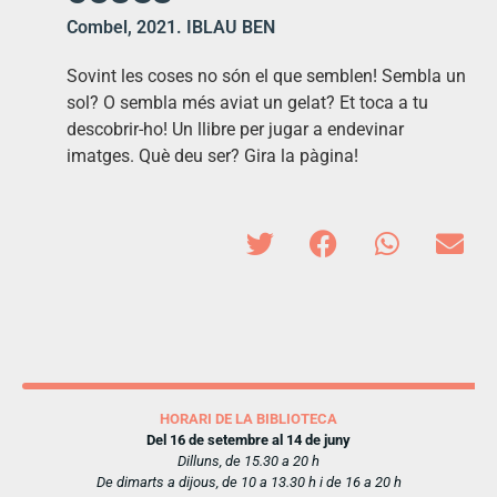
Combel, 2021. IBLAU BEN
Sovint les coses no són el que semblen! Sembla un
sol? O sembla més aviat un gelat? Et toca a tu
descobrir-ho! Un llibre per jugar a endevinar
imatges. Què deu ser? Gira la pàgina!
HORARI DE LA BIBLIOTECA
Del 16 de setembre al 14 de juny
Dilluns, de 15.30 a 20 h
De dimarts a dijous, de 10 a 13.30 h i de 16 a 20 h