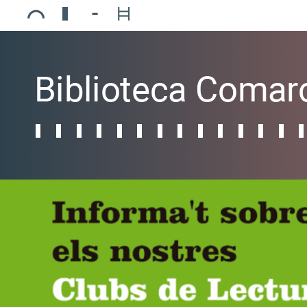
Ajuntament de Mollerussa
Biblioteca Comarcal Jaume Vila
Piscines de Mollerussa
Teatre de L’Amistat