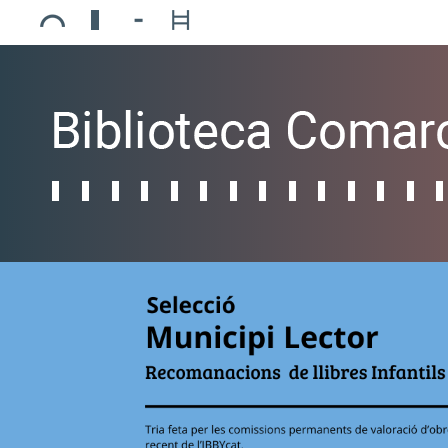
Ajuntament de Mollerussa
Biblioteca Comarcal Jaume Vila
Piscines de Mollerussa
Teatre de L’Amistat