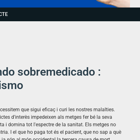
CTE
ndo sobremedicado :
mismo
cessitem que sigui eficaç i curi les nostres malalties.
ctes d'interès impedeixen als metges fer bé la seva
ta i domina tot l'espectre de la sanitat. Els metges no
ria. I el que ho paga tot és el pacient, que no sap a què
 ja són al món occidental la tercera causa de mort,