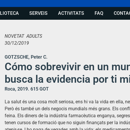
BLIOTECA
SERVEIS
ACTIVITATS
FAQ
CONTA
NOVETAT ADULTS
30/12/2019
GOTZSCHE, Peter C.
Cómo sobrevivir en un mu
busca la evidencia por ti 
Roca, 2019. 615 GOT
La salut és una cosa molt seriosa, ens hi va la vida en ella, ne
Però és també un dels negocis mundials més grans. Els confli
feina. Els diners de la indústria farmacèutica enganya, segres
tenen cursos de formació que no siguin finançats per la indúst
atenir-se. I ho paga de vegades amb la vida: els medicaments