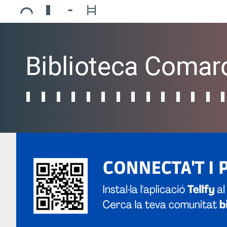
Ajuntament de Mollerussa
Biblioteca Comarcal Jaume Vila
Piscines de Mollerussa
Teatre de L’Amistat