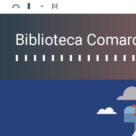
Ajuntament de Mollerussa
Biblioteca Comarcal Jaume Vila
Piscines de Mollerussa
Teatre de L’Amistat