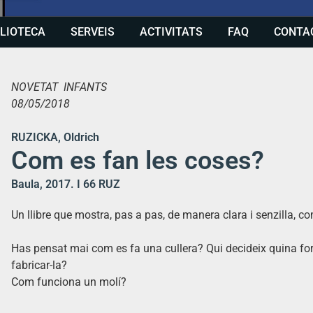
BLIOTECA
SERVEIS
ACTIVITATS
FAQ
CONTA
NOVETAT INFANTS
08/05/2018
RUZICKA, Oldrich
Com es fan les coses?
Baula, 2017. I 66 RUZ
Un llibre que mostra, pas a pas, de manera clara i senzilla, c
Has pensat mai com es fa una cullera? Qui decideix quina fo
fabricar-la?
Com funciona un molí?