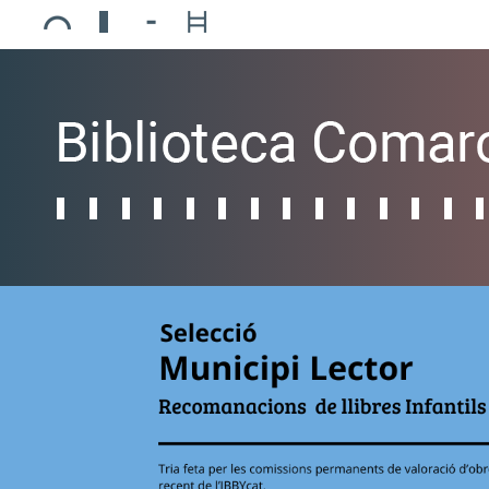
Ajuntament de Mollerussa
Biblioteca Comarcal Jaume Vila
Piscines de Mollerussa
Teatre de L’Amistat