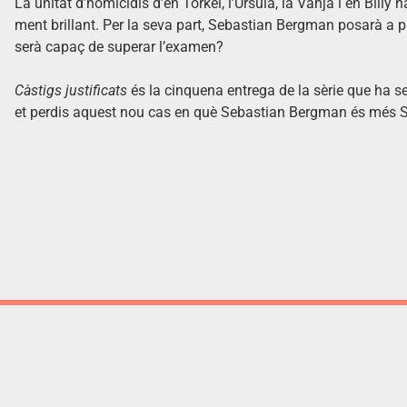
La unitat d’homicidis d’en Torkel, l’Ursula, la Vanja i en Bill
ment brillant. Per la seva part, Sebastian Bergman posarà a pr
serà capaç de superar l’examen?
Càstigs justificats
és la cinquena entrega de la sèrie que ha s
et perdis aquest nou cas en què Sebastian Bergman és més 