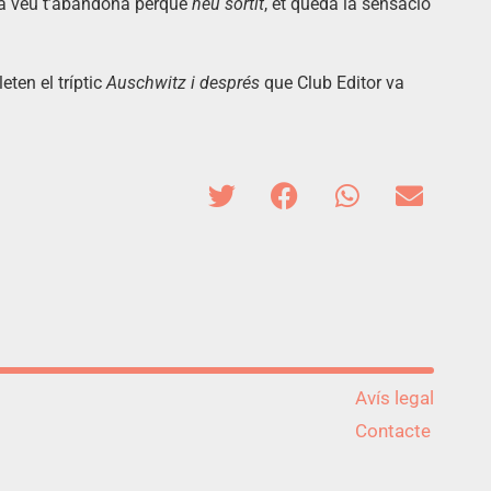
n la veu t’abandona perquè
heu sortit
, et queda la sensació
eten el tríptic
Auschwitz i després
que Club Editor va
Avís legal
Contacte