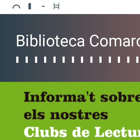
Ajuntament de Mollerussa
Biblioteca Comarcal Jaume Vila
Piscines de Mollerussa
Teatre de L’Amistat