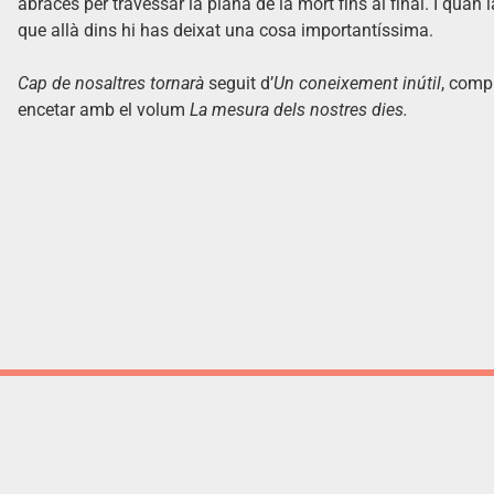
abraces per travessar la plana de la mort fins al final. I qua
que allà dins hi has deixat una cosa importantíssima.
Cap de nosaltres tornarà
seguit d’
Un coneixement inútil
, compl
encetar amb el volum
La mesura dels nostres dies.