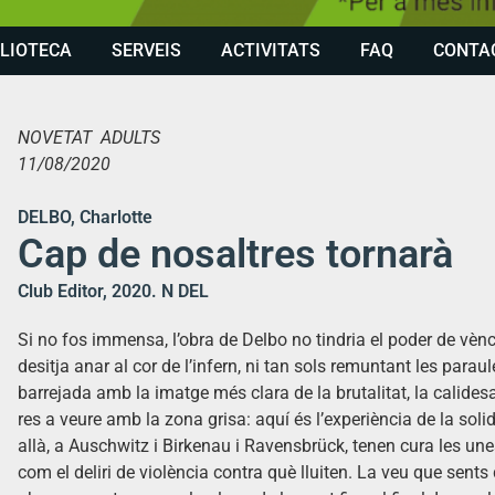
BLIOTECA
SERVEIS
ACTIVITATS
FAQ
CONTA
NOVETAT ADULTS
11/08/2020
DELBO, Charlotte
Cap de nosaltres tornarà
Club Editor, 2020. N DEL
Si no fos immensa, l’obra de Delbo no tindria el poder de vèn
desitja anar al cor de l’infern, ni tan sols remuntant les parau
barrejada amb la imatge més clara de la brutalitat, la calide
res a veure amb la zona grisa: aquí és l’experiència de la solida
allà, a Auschwitz i Birkenau i Ravensbrück, tenen cura les une
com el deliri de violència contra què lluiten. La veu que sents 