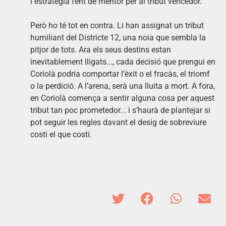
i estratègia fent de mentor per al tribut vencedor.
Però ho té tot en contra. Li han assignat un tribut
humiliant del Districte 12, una noia que sembla la
pitjor de tots. Ara els seus destins estan
inevitablement lligats..., cada decisió que prengui en
Coriolà podria comportar l’èxit o el fracàs, el triomf
o la perdició. A l’arena, serà una lluita a mort. A fora,
en Coriolà comença a sentir alguna cosa per aquest
tribut tan poc prometedor... i s’haurà de plantejar si
pot seguir les regles davant el desig de sobreviure
costi el que costi.