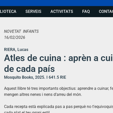
BLIOTECA
SERVEIS
ACTIVITATS
FAQ
CONTA
NOVETAT INFANTS
16/02/2026
RIERA, Lucas
Atles de cuina : aprèn a cu
de cada país
Mosquito Books, 2025. I 641.5 RIE
Aquest llibre té tres importants objectius: aprendre a cuinar, f
mengen altres nenes i nens d’arreu del món.
Cada recepta està explicada pas a pas perquè no t'equivoquis
cada plat el teu propi estil.