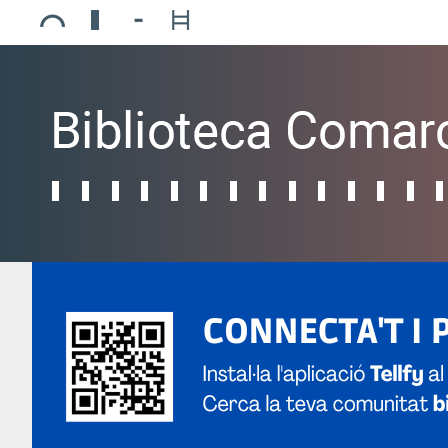
Ajuntament de Mollerussa
Biblioteca Comarcal Jaume Vila
Piscines de Mollerussa
Teatre de L’Amistat