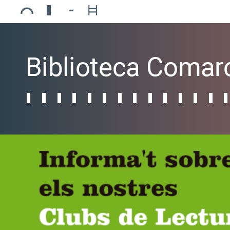
Ajuntament de Mollerussa
Biblioteca Comarcal Jaume Vila
Piscines de Mollerussa
Teatre de L’Amistat