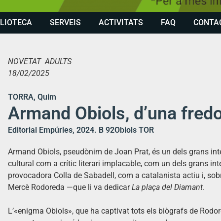
BLIOTECA
SERVEIS
ACTIVITATS
FAQ
CONTA
NOVETAT ADULTS
18/02/2025
TORRA, Quim
Armand Obiols, d’una fred
Editorial Empúries, 2024. B 92Obiols TOR
Armand Obiols, pseudònim de Joan Prat, és un dels grans inte
cultural com a crític literari implacable, com un dels grans i
provocadora Colla de Sabadell, com a catalanista actiu i, s
Mercè Rodoreda —que li va dedicar
La plaça del Diamant
.
L’«enigma Obiols», que ha captivat tots els biògrafs de Rodore