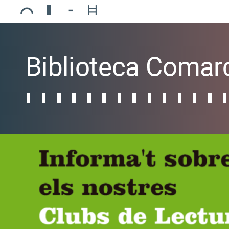
Ajuntament de Mollerussa
Biblioteca Comarcal Jaume Vila
Piscines de Mollerussa
Teatre de L’Amistat