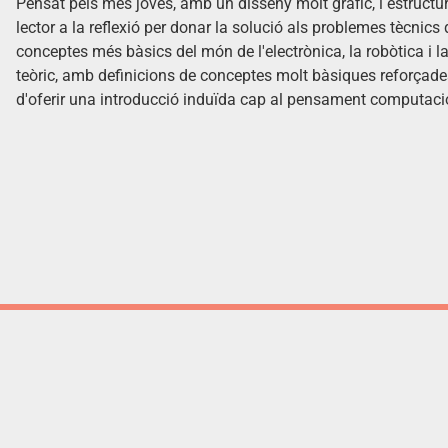
Pensat pels més joves, amb un disseny molt gràfic, i estructur
lector a la reflexió per donar la solució als problemes tècnic
conceptes més bàsics del món de l'electrònica, la robòtica i l
teòric, amb definicions de conceptes molt bàsiques reforçades
d'oferir una introducció induïda cap al pensament computacion