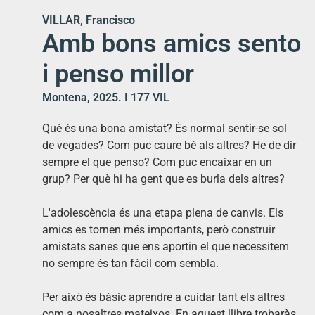
VILLAR, Francisco
Amb bons amics sento
i penso millor
Montena, 2025. I 177 VIL
Què és una bona amistat? És normal sentir-se sol
de vegades? Com puc caure bé als altres? He de dir
sempre el que penso? Com puc encaixar en un
grup? Per què hi ha gent que es burla dels altres?
L'adolescència és una etapa plena de canvis. Els
amics es tornen més importants, però construir
amistats sanes que ens aportin el que necessitem
no sempre és tan fàcil com sembla.
Per això és bàsic aprendre a cuidar tant els altres
com a nosaltres mateixos. En aquest llibre trobaràs