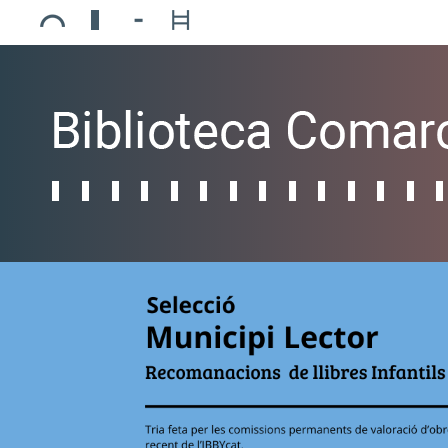
Ajuntament de Mollerussa
Biblioteca Comarcal Jaume Vila
Piscines de Mollerussa
Teatre de L’Amistat