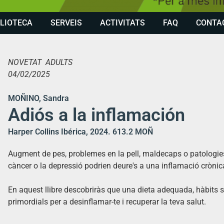
BLIOTECA
SERVEIS
ACTIVITATS
FAQ
CONTA
NOVETAT ADULTS
04/02/2025
MOÑINO, Sandra
Adiós a la inflamación
Harper Collins Ibérica, 2024. 613.2 MOÑ
Augment de pes, problemes en la pell, maldecaps o patologies co
càncer o la depressió podrien deure's a una inflamació crònic
En aquest llibre descobriràs que una dieta adequada, hàbits 
primordials per a desinflamar-te i recuperar la teva salut.