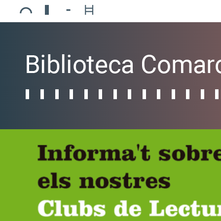
Ajuntament de Mollerussa
Biblioteca Comarcal Jaume Vila
Piscines de Mollerussa
Teatre de L’Amistat