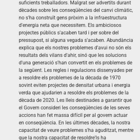
suficients treballadors. Malgrat ser advertits durant
dècades sobre les conseqüències del canvi climàtic,
no s'ha construït gens pròxim a la infraestructura
d'energia neta que necessitem. Els ambiciosos
projectes públics s'acaben tard i per sobre del
pressupost, si alguna vegada s'acaben. Abundància
explica que els nostres problemes d'avui no són els
resultats dels vilans d'ahir, sinó que les solucions
d'una generació s'han convertit en els problemes de
la següent. Les regles i regulacions dissenyades per
a resoldre els problemes de la dècada de 1970
sovint eviten projectes de densitat urbana i energia
verda que ajudarien a resoldre els problemes de la
dècada de 2020. Les lleis destinades a garantir que
el Govern consideri les conseqüències de les seves
accions han fet massa difícil per al govern actuar
en conseqüència. En les últimes dècades, la nostra
capacitat de veure problemes s'ha aguditzat, mentre
que la nostra capacitat de resoldre'ls ha