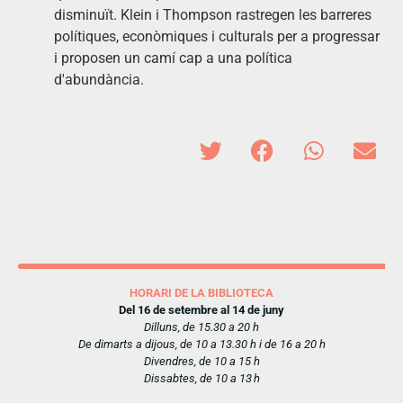
disminuït. Klein i Thompson rastregen les barreres
polítiques, econòmiques i culturals per a progressar
i proposen un camí cap a una política
d'abundància.
HORARI DE LA BIBLIOTECA
Del 16 de setembre al 14 de juny
Dilluns, de 15.30 a 20 h
De dimarts a dijous, de 10 a 13.30 h i de 16 a 20 h
Divendres, de 10 a 15 h
Dissabtes, de 10 a 13 h