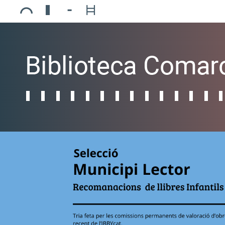
Ajuntament de Mollerussa
Biblioteca Comarcal Jaume Vila
Piscines de Mollerussa
Teatre de L’Amistat