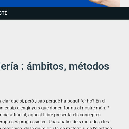
CTE
iería : ámbitos, métodos
clar que sí, però ¿sap perquè ha pogut fer-ho? En el
un equip d'enginyers que donen forma al nostre món. *
ència artificial, aquest llibre presenta els conceptes
 empreses progressistes. Una anàlisi dels mètodes i les
a mecànica, de la química i la de materials, de l'elèctrica