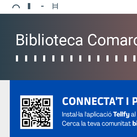
Ajuntament de Mollerussa
Biblioteca Comarcal Jaume Vila
Piscines de Mollerussa
Teatre de L’Amistat