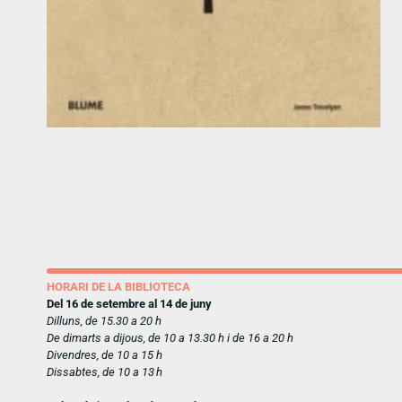
HORARI DE LA BIBLIOTECA
Del 16 de setembre al 14 de juny
Dilluns, de 15.30 a 20 h
De dimarts a dijous, de 10 a 13.30 h i de 16 a 20 h
Divendres, de 10 a 15 h
Dissabtes, de 10 a 13 h