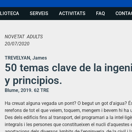
BLIOTECA
SERVEIS
ACTIVITATS
FAQ
CONTA
NOVETAT ADULTS
20/07/2020
TREVELYAN, James
50 temas clave de la ingen
y principios.
Blume, 2019. 62 TRE
Ha creuat alguna vegada un pont? O begut un got d'aigua? És 
rerefons de tot el que veiem, toquem, mengem i bevem hi ha 
Des dels edificis fins al transport, del programari a la intel·lig
integrals i les persones que constitueixen el nucli d'aquestes
aportacions dels diversos àmbits de l'enginyeria, de la civil i l