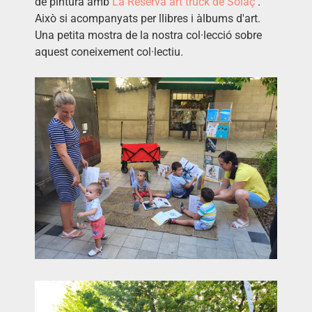
de pintura amb
La Reserva art
truck
de Solaç
.
Això si acompanyats per llibres i àlbums d'art.
Una petita mostra de la nostra col·lecció sobre
aquest coneixement col·lectiu.