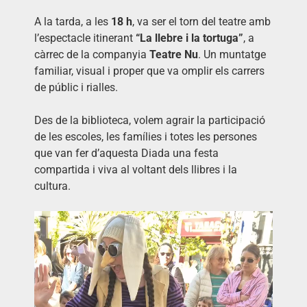
A la tarda, a les
18 h
, va ser el torn del teatre amb
l’espectacle itinerant
“La llebre i la tortuga”
, a
càrrec de la companyia
Teatre Nu
. Un muntatge
familiar, visual i proper que va omplir els carrers
de públic i rialles.
Des de la biblioteca, volem agrair la participació
de les escoles, les famílies i totes les persones
que van fer d’aquesta Diada una festa
compartida i viva al voltant dels llibres i la
cultura.
Reproductor
de
vídeo