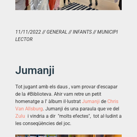
11/11/2022 // GENERAL // INFANTS // MUNICIPI
LECTOR
Jumanji
Tot jugant amb els daus , vam provar d'escapar
de la #Biblioteva. Ahir vam retre un petit
homenatge a l' àlbum il·lustrat
Jumanji
de
Chris
Van Allsburg
. Jumanji és una paraula que ve del
Zulu
i vindria a dir "molts efectes", tot al·ludint a
les conseqüències del joc.