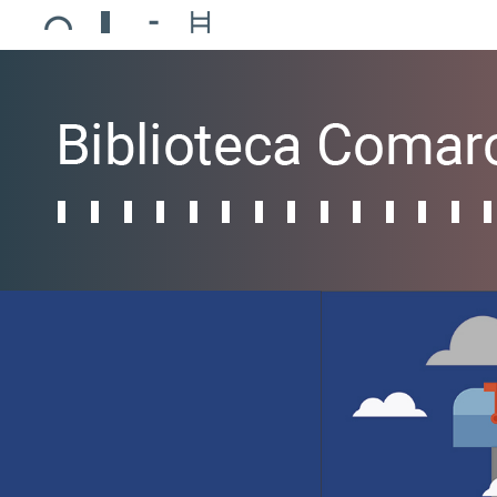
Ajuntament de Mollerussa
Biblioteca Comarcal Jaume Vila
Piscines de Mollerussa
Teatre de L’Amistat