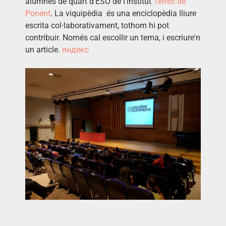
alumnes de quart d’ESO de l’institut
Terres de
Ponent
. La viquipèdia és una enciclopèdia lliure
escrita col·laborativament, tothom hi pot
contribuir. Només cal escollir un tema, i escriure'n
un article.
яндекс