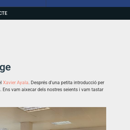
CTE
tge
el
Xavier
Ayala
. Després d'una petita introducció per
ds. Ens vam aixecar dels nostres seients i vam tastar