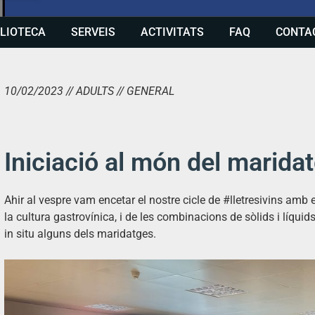
BLIOTECA
SERVEIS
ACTIVITATS
FAQ
CONTA
10/02/2023 // ADULTS // GENERAL
Iniciació al món del marida
Ahir al vespre vam encetar el nostre cicle de #lletresivins amb 
la cultura
gastrovínica
, i de les combinacions de sòlids i líqui
in situ alguns dels maridatges.