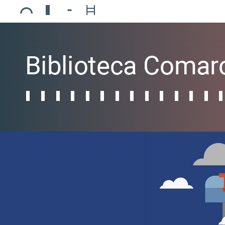
Ajuntament de Mollerussa
Biblioteca Comarcal Jaume Vila
Piscines de Mollerussa
Teatre de L’Amistat