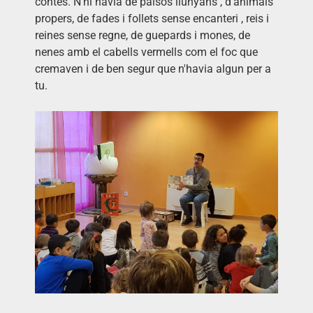
contes. N'hi havia de països llunyans , d'animals
propers, de fades i follets sense encanteri , reis i
reines sense regne, de guepards i mones, de
nenes amb el cabells vermells com el foc que
cremaven i de ben segur que n'havia algun per a
tu.