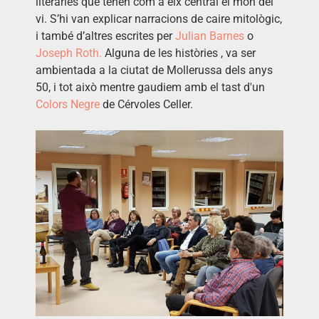
literàries que tenen com a eix central el món del
vi. S’hi van explicar narracions de caire mitològic,
i també d’altres escrites per
Julian Barnes
o
Joseph Roth.
Alguna de les històries , va ser
ambientada a la ciutat de Mollerussa dels anys
50, i tot això mentre gaudiem amb el tast d'un
Colors Negre
de Cérvoles Celler.