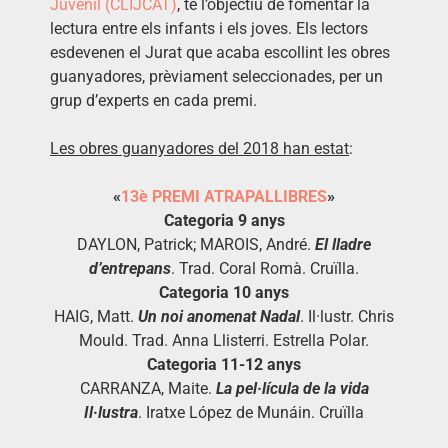
Juvenil (CLIJCAT)
, té l’objectiu de fomentar la
lectura entre els infants i els joves. Els lectors
esdevenen el Jurat que acaba escollint les obres
guanyadores, prèviament seleccionades, per un
grup d’experts en cada premi.
Les obres guanyadores del 2018 han estat
:
«
13è PREMI ATRAPALLIBRES
»
Categoria 9 anys
DAYLON, Patrick; MAROIS, André.
El lladre
d’entrepans
. Trad. Coral Romà. Cruïlla.
Categoria 10 anys
HAIG, Matt.
Un noi anomenat Nadal
. Il·lustr. Chris
Mould. Trad. Anna Llisterri. Estrella Polar.
Categoria 11-12 anys
CARRANZA, Maite.
La pel·lícula de la vida
Il·lustra
. Iratxe López de Munáin. Cruïlla