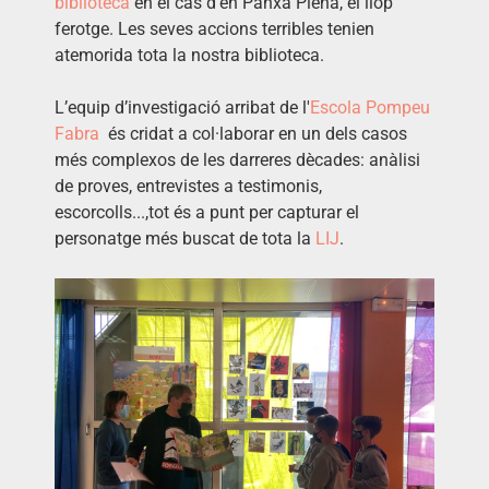
biblioteca
en el cas d’en Panxa Plena, el llop
ferotge. Les seves accions terribles tenien
atemorida tota la nostra biblioteca.
L’equip d’investigació arribat de l'
Escola Pompeu
Fabra
és cridat a col·laborar en un dels casos
més complexos de les darreres dècades: anàlisi
de proves, entrevistes a testimonis,
escorcolls...,tot és a punt per capturar el
personatge més buscat de tota la
LIJ
.