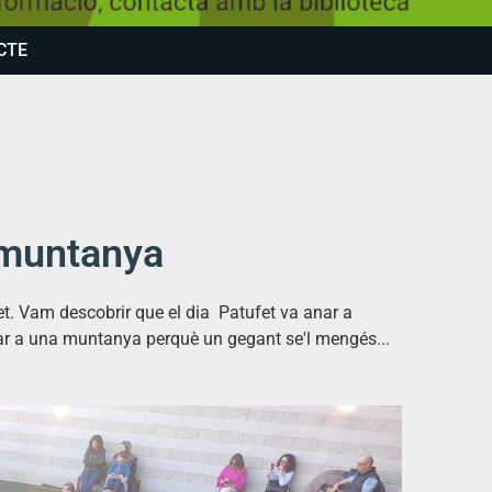
CTE
a muntanya
t. Vam descobrir que el dia Patufet va anar a
enviar a una muntanya perquè un gegant se'l mengés...