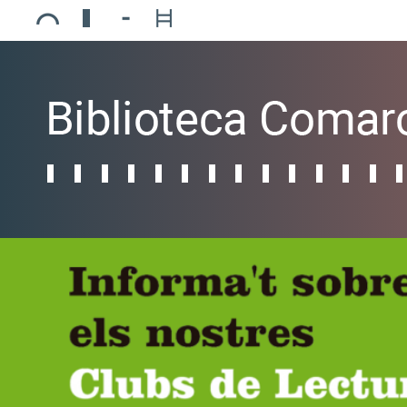
Ajuntament de Mollerussa
Biblioteca Comarcal Jaume Vila
Piscines de Mollerussa
Teatre de L’Amistat