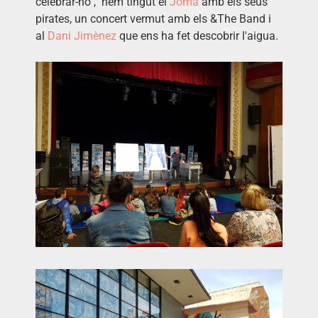
celebrar-ho , hem tingut el
Joma
amb els seus
pirates, un concert vermut amb els &The Band i
al
Dani Jimènez
que ens ha fet descobrir l'aigua.