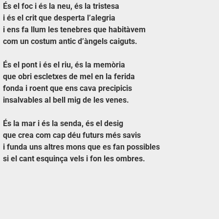
És el foc i és la neu, és la tristesa
i és el crit que desperta l’alegria
i ens fa llum les tenebres que habitàvem
com un costum antic d’àngels caiguts.
És el pont i és el riu, és la memòria
que obri escletxes de mel en la ferida
fonda i roent que ens cava precipicis
insalvables al bell mig de les venes.
És la mar i és la senda, és el desig
que crea com cap déu futurs més savis
i funda uns altres mons que es fan possibles
si el cant esquinça vels i fon les ombres.