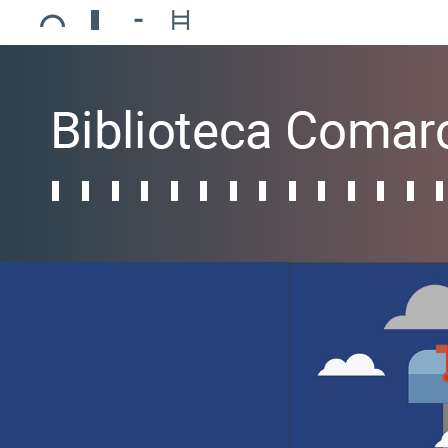
Ajuntament de Mollerussa
Biblioteca Comarcal Jaume Vila
Piscines de Mollerussa
Teatre de L’Amistat