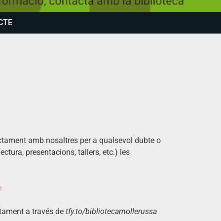
CTE
rectament amb nosaltres per a qualsevol dubte o
ctura, presentacions, tallers, etc.) les
e
ctament a través de
tfy.to/bibliotecamollerussa