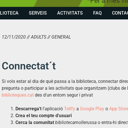
BLIOTECA
SERVEIS
ACTIVITATS
FAQ
CONTA
12/11/2020 // ADULTS // GENERAL
Connectat´t
Si vols estar al dia de què passa a la biblioteca, connectar di
pregunta o participar a les activitats que organitzem (clubs de le
biblioteques.cat
des d'un entorn segur i privat
Descarrega't
l'aplicació
Tellfy
a
Google Play
o
App Stor
Crea el teu compte d'usuari
Cerca la comunitat
bibliotecamollerussa
o entra-hi dire