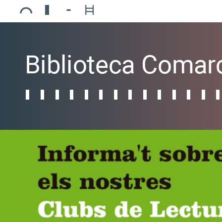
Ajuntament de Mollerussa
Biblioteca Comarcal Jaume Vila
Piscines de Mollerussa
Teatre de L’Amistat