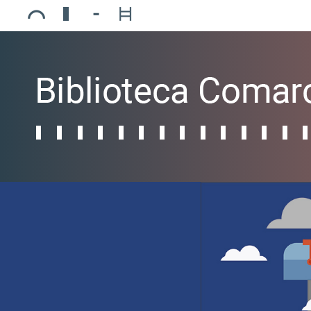
Ajuntament de Mollerussa
Biblioteca Comarcal Jaume Vila
Piscines de Mollerussa
Teatre de L’Amistat