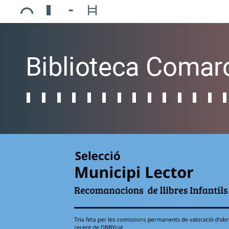
Ajuntament de Mollerussa
Biblioteca Comarcal Jaume Vila
Piscines de Mollerussa
Teatre de L’Amistat