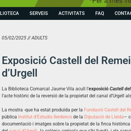
BLIOTECA
SERVEIS
ACTIVITATS
FAQ
CONTA
05/02/2025 // ADULTS
Exposició Castell del Remei
d’Urgell
La Biblioteca Comarcal Jaume Vila acull l’
exposició
Castell de
l’acte històric de la reversió de la propietat del canal d’Urgell 
La mostra -que ha estat produïda per la
Fundació Castell del 
pública
Institut d’Estudis Ilerdencs
de la
Diputació de Lleida
– c
documentació i imatges sobre la propietat de la finca històric
del
canal d’Urgell
-, la colònia agrícola que s’hi fundà, i els canv