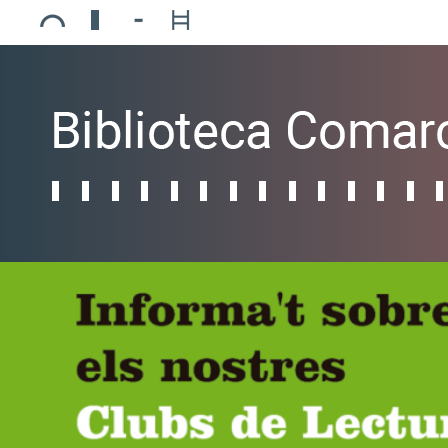
Ajuntament de Mollerussa
Biblioteca Comarcal Jaume Vila
Piscines de Mollerussa
Teatre de L’Amistat