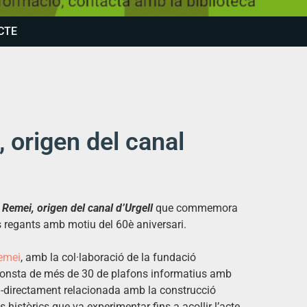
CTE
, origen del canal
l Remei, origen del canal d’Urgell
que commemora
als regants amb motiu del 60è aniversari.
Remei
, amb la col·laboració de la fundació
onsta de més de 30 de plafons informatius amb
a -directament relacionada amb la construcció
is històrics que va experimentar fins a acollir l’acte