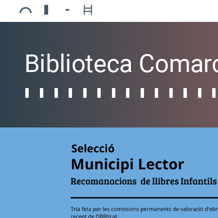
Ajuntament de Mollerussa
Biblioteca Comarcal Jaume Vila
Piscines de Mollerussa
Teatre de L’Amistat