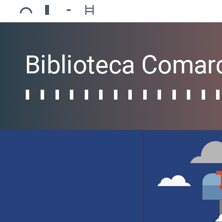
Ajuntament de Mollerussa
Biblioteca Comarcal Jaume Vila
Piscines de Mollerussa
Teatre de L’Amistat