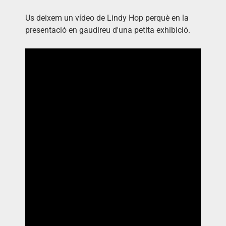
Us deixem un vídeo de Lindy Hop perquè en la
presentació en gaudireu d'una petita exhibició.