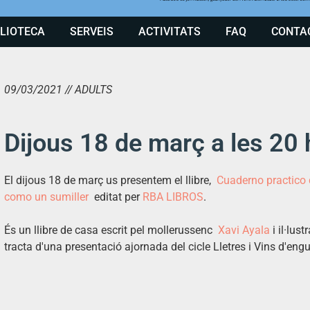
BLIOTECA
SERVEIS
ACTIVITATS
FAQ
CONTA
09/03/2021 // ADULTS
Dijous 18 de març a les 20 
El dijous 18 de març us presentem el llibre,
Cuaderno practico 
como un sumiller
editat per
RBA LIBROS
.
És un llibre de casa escrit pel mollerussenc
Xavi
Ayala
i il·lus
tracta d'una presentació ajornada del cicle Lletres i Vins d'eng