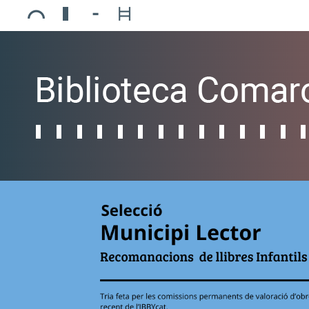
Ajuntament de Mollerussa
Biblioteca Comarcal Jaume Vila
Piscines de Mollerussa
Teatre de L’Amistat