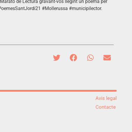
a Marató de Lectura gravant-vos llegint un poema per
dePoemesSantJordi21 #Mollerussa #municipilector.
Avís legal
Contacte