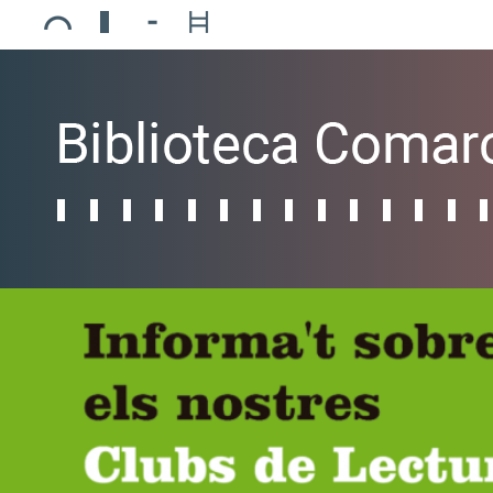
Ajuntament de Mollerussa
Biblioteca Comarcal Jaume Vila
Piscines de Mollerussa
Teatre de L’Amistat